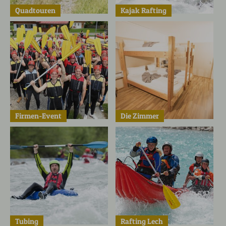
Quadtouren
Kajak Rafting
Firmen-Event
Die Zimmer
Tubing
Rafting Lech