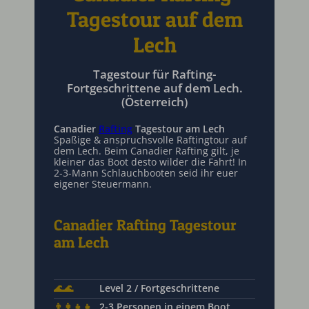
Tagestour auf dem
Lech
Tagestour für Rafting-
Fortgeschrittene auf dem Lech.
(Österreich)
Canadier
Rafting
Tagestour am Lech
Spaßige & anspruchsvolle Raftingtour auf
dem Lech. Beim Canadier Rafting gilt, je
kleiner das Boot desto wilder die Fahrt! In
2-3-Mann Schlauchbooten seid ihr euer
eigener Steuermann.
Canadier Rafting Tagestour
am Lech
🌊🌊
Level 2 / Fortgeschrittene
👨‍👩‍👧‍👧
2-3 Personen in einem Boot