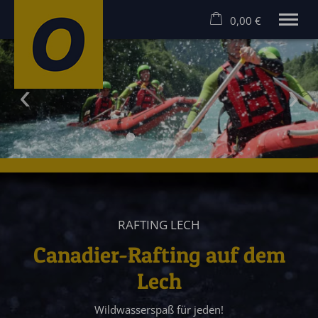
0,00 €
×
Warenkorb ist leer
MEHR ERLEBEN! RAFTING UND CANYONING IM ALLGÄU
Rafting Allgäu
Canyoning Allgäu
Hostel
Angebote
Gruppen
Gutscheine
Kontakt
RAFTING LECH
Canadier-Rafting auf dem
Lech
Wildwasserspaß für jeden!