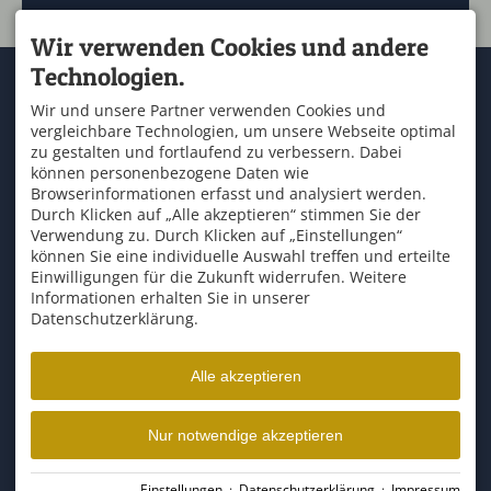
Wir verwenden Cookies und andere
Technologien.
KONTAKT
SERVICE
OUTDOOR ZENTRUM
Kontakt & Anfahrt
Wir und unsere Partner verwenden Cookies und
ALLGÄU
Wetter
vergleichbare Technologien, um unsere Webseite optimal
An der Marienbrücke 2
Schullandheim Allgäu
87544 Blaichach
zu gestalten und fortlaufend zu verbessern. Dabei
Newsletteranmeldung
T. +49 8321 67 57 57
können personenbezogene Daten wie
Buchungsbedingungen
F. +49 8321 67 57 58
Browserinformationen erfasst und analysiert werden.
info@raftingzentrum.de
Durch Klicken auf „Alle akzeptieren“ stimmen Sie der
ÜBER UNS
ÖFFNUNGSZEITEN
Verwendung zu. Durch Klicken auf „Einstellungen“
Mo - So
13:00-17:00
und
können Sie eine individuelle Auswahl treffen und erteilte
Tripadvisor
09:00-12:00
Einwilligungen für die Zukunft widerrufen. Weitere
Informationen erhalten Sie in unserer
Datenschutzerklärung.
Alle akzeptieren
Facebook
Instagram
YouTube
Nur notwendige akzeptieren
Impressum
Datenschutz
Barrierefreiheit
Vertrag widerrufen
Einstellungen
·
Datenschutzerklärung
·
Impressum