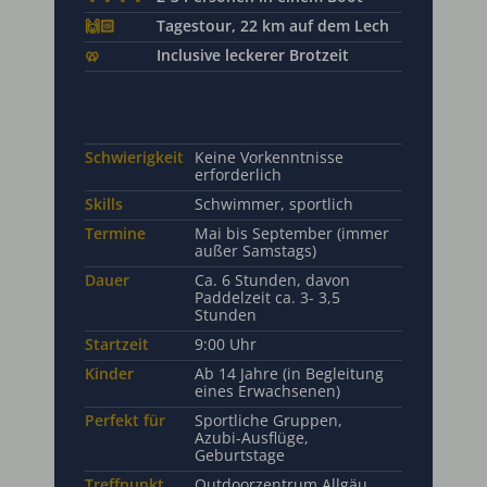
🙌🏻
Tagestour, 22 km auf dem Lech
🥨
Inclusive leckerer Brotzeit
Schwierigkeit
Keine Vorkenntnisse
erforderlich
Skills
Schwimmer, sportlich
Termine
Mai bis September (immer
außer Samstags)
Dauer
Ca. 6 Stunden, davon
Paddelzeit ca. 3- 3,5
Stunden
Startzeit
9:00 Uhr
Kinder
Ab 14 Jahre (in Begleitung
eines Erwachsenen)
Perfekt für
Sportliche Gruppen,
Azubi-Ausflüge,
Geburtstage
Treffpunkt
Outdoorzentrum Allgäu