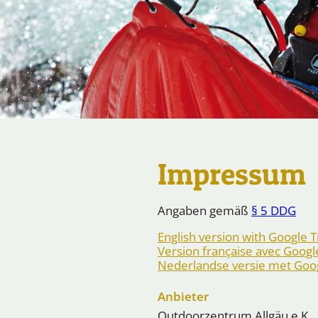
Impressum
Angaben gemäß
§ 5 DDG
English version with Google T
Version française avec Googl
Nederlandse versie met Goog
Anbieter
Outdoorzentrum Allgäu e.K.