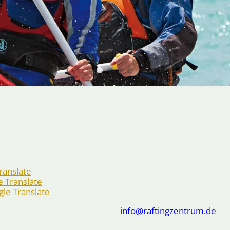
ranslate
e Translate
le Translate
info@raftingzentrum.de