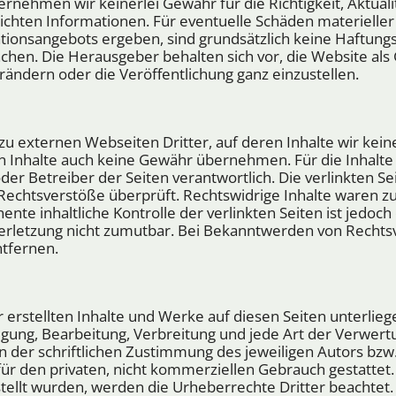
ernehmen wir keinerlei Gewähr für die Richtigkeit, Aktuali
ichten Informationen. Für eventuelle Schäden materieller o
tionsangebots ergeben, sind grundsätzlich keine Haftun
hen. Die Herausgeber behalten sich vor, die Website als 
ändern oder die Veröffentlichung ganz einzustellen.
zu externen Webseiten Dritter, auf deren Inhalte wir kein
 Inhalte auch keine Gewähr übernehmen. Für die Inhalte d
 oder Betreiber der Seiten verantwortlich. Die verlinkten 
 Rechtsverstöße überprüft. Rechtswidrige Inhalte waren z
ente inhaltliche Kontrolle der verlinkten Seiten ist jedoc
erletzung nicht zumutbar. Bei Bekanntwerden von Rechts
tfernen.
r erstellten Inhalte und Werke auf diesen Seiten unterli
tigung, Bearbeitung, Verbreitung und jede Art der Verwe
 der schriftlichen Zustimmung des jeweiligen Autors bzw.
für den privaten, nicht kommerziellen Gebrauch gestattet. 
stellt wurden, werden die Urheberrechte Dritter beachte