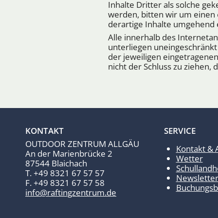
Inhalte Dritter als solche g
werden, bitten wir um eine
derartige Inhalte umgehend 
Alle innerhalb des Internet
unterliegen uneingeschränkt
der jeweiligen eingetragene
nicht der Schluss zu ziehen, 
KONTAKT
SERVICE
OUTDOOR ZENTRUM ALLGÄU
Kontakt & 
An der Marienbrücke 2
Wetter
87544 Blaichach
Schullandh
T. +49 8321 67 57 57
Newslette
F. +49 8321 67 57 58
Buchungsb
info@raftingzentrum.de