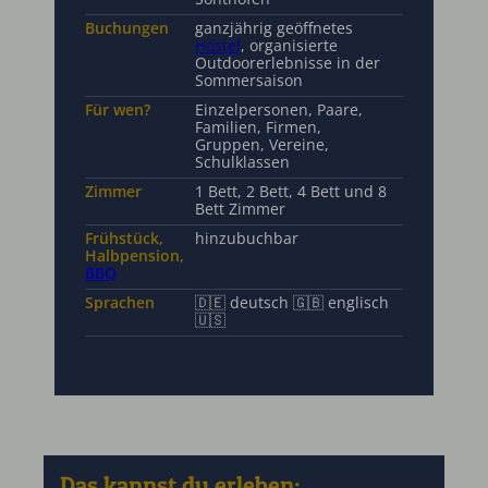
Buchungen
ganzjährig geöffnetes
Hostel
, organisierte
Outdoorerlebnisse in der
Sommersaison
Für wen?
Einzelpersonen, Paare,
Familien, Firmen,
Gruppen, Vereine,
Schulklassen
Zimmer
1 Bett, 2 Bett, 4 Bett und 8
Bett Zimmer
Frühstück,
hinzubuchbar
Halbpension,
BBQ
Sprachen
🇩🇪 deutsch 🇬🇧 englisch
🇺🇸
Das kannst du erleben: