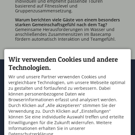
individuell und empfiehlt passende Touren
basierend auf Fitnesslevel und
Gruppenzusammensetzung.
Warum berichten viele Gäste von einem besonders
starken Gemeinschaftsgefühl nach dem Tag?
Gemeinsame Herausforderungen im Wasser und
anschließendes Zusammensitzen im Basecamp
fördern automatisch Interaktion und Teamgefühl.
Wir verwenden Cookies und andere
Technologien.
KONTAKT
SERVICE
OUTDOOR ZENTRUM
Kontakt & Anfahrt
Wir und unsere Partner verwenden Cookies und
ALLGÄU
Wetter
vergleichbare Technologien, um unsere Webseite optimal
An der Marienbrücke 2
Schullandheim Allgäu
87544 Blaichach
zu gestalten und fortlaufend zu verbessern. Dabei
Newsletteranmeldung
T. +49 8321 67 57 57
können personenbezogene Daten wie
Buchungsbedingungen
F. +49 8321 67 57 58
Browserinformationen erfasst und analysiert werden.
info@raftingzentrum.de
Durch Klicken auf „Alle akzeptieren“ stimmen Sie der
ÜBER UNS
ÖFFNUNGSZEITEN
Verwendung zu. Durch Klicken auf „Einstellungen“
Mo - So
13:00-17:00
und
können Sie eine individuelle Auswahl treffen und erteilte
Tripadvisor
09:00-12:00
Einwilligungen für die Zukunft widerrufen. Weitere
Informationen erhalten Sie in unserer
Datenschutzerklärung.