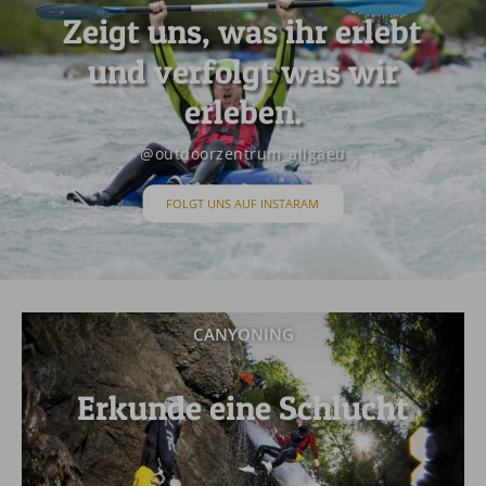
Zeigt uns, was ihr erlebt
und verfolgt was wir
erleben.
@outdoorzentrum_allgaeu
FOLGT UNS AUF INSTARAM
CANYONING
Erkunde eine Schlucht