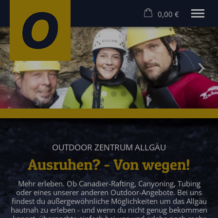
0,00 €
×
Warenkorb ist leer
MEHR ERLEBEN! RAFTING UND CANYONING IM ALLGÄU
Rafting Allgäu
Canyoning Allgäu
Hostel
Angebote
Gruppen
Gutscheine
Kontakt
OUTDOOR ZENTRUM ALLGÄU
Ausruhen? - Von wegen!
Mehr erleben. Ob Canadier-Rafting, Canyoning, Tubing
oder eines unserer anderen Outdoor-Angebote. Bei uns
findest du außergewöhnliche Möglichkeiten um das Allgäu
hautnah zu erleben - und wenn du nicht genug bekommen