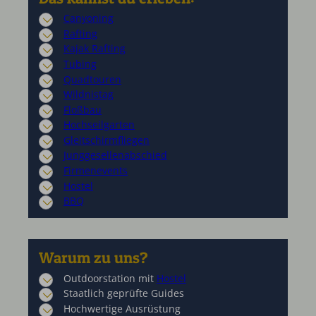
Canyoning
Rafting
Kajak Rafting
Tubing
Quadtouren
Wildnistag
Floßbau
Hochseilgarten
Gleitschirmfliegen
Junggesellenabschied
Firmenevents
Hostel
BBQ
Warum zu uns?
Outdoorstation mit
Hostel
Staatlich geprüfte Guides
Hochwertige Ausrüstung