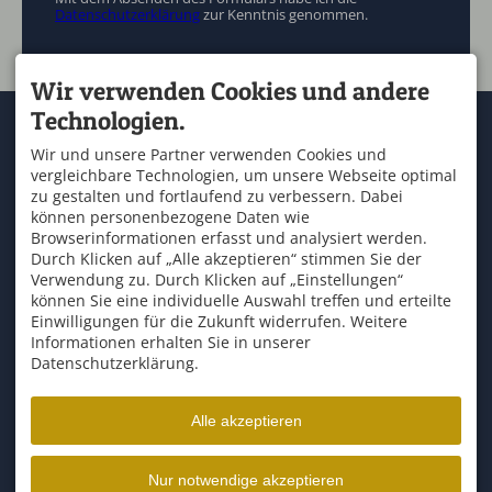
Datenschutzerklärung
zur Kenntnis genommen.
Wir verwenden Cookies und andere
Technologien.
KONTAKT
SERVICE
OUTDOOR ZENTRUM
Kontakt & Anfahrt
Wir und unsere Partner verwenden Cookies und
ALLGÄU
Wetter
vergleichbare Technologien, um unsere Webseite optimal
An der Marienbrücke 2
Schullandheim Allgäu
87544 Blaichach
zu gestalten und fortlaufend zu verbessern. Dabei
Newsletteranmeldung
T. +49 8321 67 57 57
können personenbezogene Daten wie
Buchungsbedingungen
F. +49 8321 67 57 58
Browserinformationen erfasst und analysiert werden.
info@raftingzentrum.de
Durch Klicken auf „Alle akzeptieren“ stimmen Sie der
ÜBER UNS
ÖFFNUNGSZEITEN
Verwendung zu. Durch Klicken auf „Einstellungen“
Mo - So
13:00-17:00
und
können Sie eine individuelle Auswahl treffen und erteilte
Tripadvisor
09:00-12:00
Einwilligungen für die Zukunft widerrufen. Weitere
Informationen erhalten Sie in unserer
Datenschutzerklärung.
Alle akzeptieren
Facebook
Instagram
YouTube
Nur notwendige akzeptieren