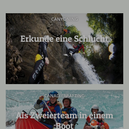
CANYONING
Erkunde eine Schlucht
CANADIERRAFTING
Als Zweierteam in einem
Boot