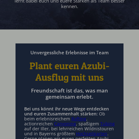
lernt dabei euch und euere Stärken als Team besser
kennen.
Unvergessliche Erlebnisse im Team
Plant euren Azubi-
Ausflug mit uns
Freundschaft ist das, was man
gemeinsam erlebt.
Bei uns könnt ihr neue Wege entdecken
und euren Zusammenhalt stärken:
Ob
beim erlebnisreichem
Rafting
,
actionreichen
Canyoning
, spaßigem
Tubing
auf der Iller, bei lehrreichen Wildnistouren
und in Bayerns größtem
Hochseilgarten
.
Gerne planen wir euren perfekten Azubi-