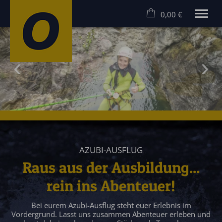
0,00 €
×
Warenkorb ist leer
MEHR ERLEBEN! RAFTING UND CANYONING IM ALLGÄU
Rafting Allgäu
Canyoning Allgäu
Hostel
Angebote
Gruppen
Gutscheine
Kontakt
AZUBI-AUSFLUG
Raus aus der Ausbildung...
rein ins Abenteuer!
Bei eurem Azubi-Ausflug steht euer Erlebnis im
Vordergrund. Lasst uns zusammen Abenteuer erleben und