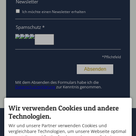
Newsletter
Ich möchte einen Newsletter erhalten
Spamschutz
*
*
Pflichtfeld
Mit dem Absenden des Formulars habe ich die
Datenschutzerklärung
zur Kenntnis genommen.
Wir verwenden Cookies und andere
Technologien.
KONTAKT
SERVICE
OUTDOOR ZENTRUM
Kontakt & Anfahrt
Wir und unsere Partner verwenden Cookies und
ALLGÄU
Wetter
vergleichbare Technologien, um unsere Webseite optimal
An der Marienbrücke 2
Schullandheim Allgäu