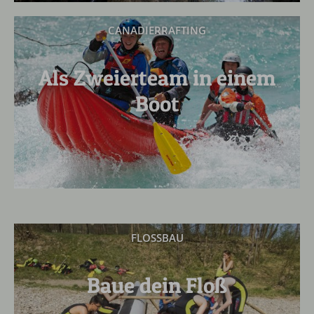
CANADIERRAFTING
Als Zweierteam in einem
Boot
FLOSSBAU
Baue dein Floß