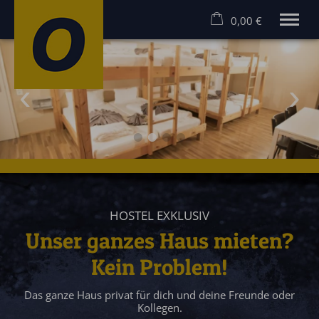
0,00 €
×
Warenkorb ist leer
MEHR ERLEBEN! RAFTING UND CANYONING IM ALLGÄU
Rafting Allgäu
Canyoning Allgäu
Hostel
Angebote
Gruppen
Gutscheine
Kontakt
HOSTEL EXKLUSIV
Unser ganzes Haus mieten?
Kein Problem!
Das ganze Haus privat für dich und deine Freunde oder
Kollegen.