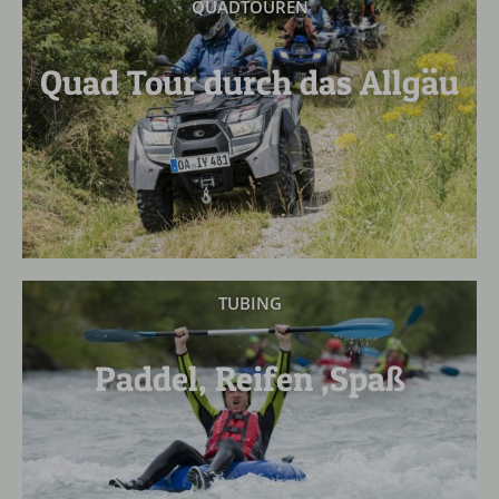
QUADTOUREN
Quad Tour durch das Allgäu
TUBING
Paddel, Reifen ,Spaß