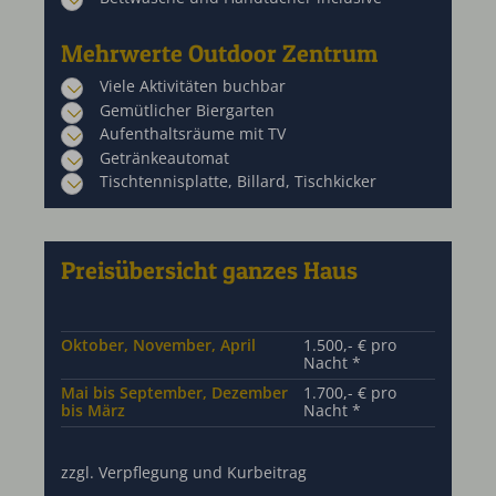
Mehrwerte Outdoor Zentrum
Viele Aktivitäten buchbar
Gemütlicher Biergarten
Aufenthaltsräume mit TV
Getränkeautomat
Tischtennisplatte, Billard, Tischkicker
Preisübersicht ganzes Haus
Oktober, November, April
1.500,- € pro
Nacht *
Mai bis September, Dezember
1.700,- € pro
bis März
Nacht *
zzgl. Verpflegung und Kurbeitrag