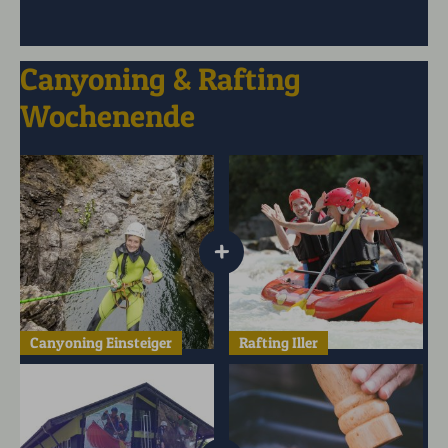
Canyoning & Rafting
Wochenende
+
Canyoning Einsteiger
Rafting Iller