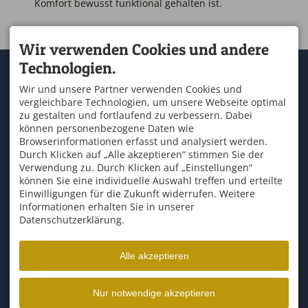
Komfort bewusst funktional gehalten ist.
Wir verwenden Cookies und andere
Technologien.
KONTAKT
SERVICE
OUTDOOR ZENTRUM
Kontakt & Anfahrt
Wir und unsere Partner verwenden Cookies und
ALLGÄU
Wetter
vergleichbare Technologien, um unsere Webseite optimal
An der Marienbrücke 2
Schullandheim Allgäu
87544 Blaichach
zu gestalten und fortlaufend zu verbessern. Dabei
Newsletteranmeldung
T. +49 8321 67 57 57
können personenbezogene Daten wie
Buchungsbedingungen
F. +49 8321 67 57 58
Browserinformationen erfasst und analysiert werden.
info@raftingzentrum.de
Durch Klicken auf „Alle akzeptieren“ stimmen Sie der
ÜBER UNS
ÖFFNUNGSZEITEN
Verwendung zu. Durch Klicken auf „Einstellungen“
Mo - So
13:00-17:00
und
können Sie eine individuelle Auswahl treffen und erteilte
Tripadvisor
09:00-12:00
Einwilligungen für die Zukunft widerrufen. Weitere
Informationen erhalten Sie in unserer
Datenschutzerklärung.
Alle akzeptieren
Facebook
Instagram
YouTube
Nur notwendige akzeptieren