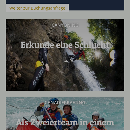
Weiter zur Buchungsanfrage
CANYONING
Erkunde eine Schlucht
CANADIERRAFTING
Als Zweierteam in einem