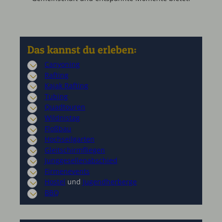
Das kannst du erleben:
Canyoning
Rafting
Kajak Rafting
Tubing
Quadtouren
Wildnistag
Floßbau
Hochseilgarten
Gleitschirmfliegen
Junggesellenabschied
Firmenevents
Hostel
und
Jugendherberge
BBQ