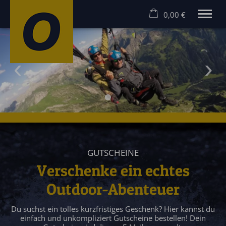
0,00 €
×
Warenkorb ist leer
MEHR ERLEBEN! RAFTING UND CANYONING IM ALLGÄU
Rafting Allgäu
Canyoning Allgäu
Hostel
Angebote
Gruppen
Gutscheine
Kontakt
GUTSCHEINE
Verschenke ein echtes
Outdoor-Abenteuer
Du suchst ein tolles kurzfristiges Geschenk? Hier kannst du
einfach und unkompliziert Gutscheine bestellen! Dein