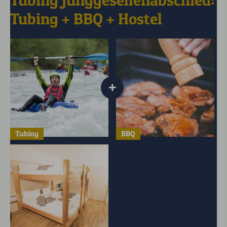
Tubing Junggesellenabschied:
Tubing + BBQ + Hostel
+
Tubing
BBQ