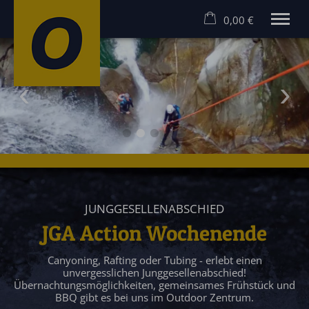
0,00 €
×
Warenkorb ist leer
MEHR ERLEBEN! RAFTING UND CANYONING IM ALLGÄU
Rafting Allgäu
Canyoning Allgäu
Hostel
Angebote
Gruppen
Gutscheine
Kontakt
JUNGGESELLENABSCHIED
JGA Action Wochenende
Canyoning, Rafting oder Tubing - erlebt einen
unvergesslichen Junggesellenabschied!
Übernachtungsmöglichkeiten, gemeinsames Frühstück und
BBQ gibt es bei uns im Outdoor Zentrum.