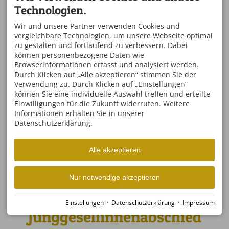
Das ist auch für die Braut angenehmer. Ein JGA soll
Technologien.
überraschen, aber nicht beschämen. Rafting bringt
Aufregung in den Tag, ohne dass peinliche
Pflichtspiele nötig sind. Es gibt genug Anlass für
Wir und unsere Partner verwenden Cookies und
Fotos, Gespräche und Erinnerungen, aber niemand
vergleichbare Technologien, um unsere Webseite optimal
muss eine Rolle spielen, die nicht zu ihr passt.
zu gestalten und fortlaufend zu verbessern. Dabei
Nach der Tour bleiben oft gerade die einfachen
können personenbezogene Daten wie
Szenen hängen: nasse Haare, breite Grinsen, eine
Browserinformationen erfasst und analysiert werden.
Gruppe, die beim Aussteigen plötzlich mehr
gemeinsam hat als vorher.
Durch Klicken auf „Alle akzeptieren“ stimmen Sie der
Verwendung zu. Durch Klicken auf „Einstellungen“
Beim Outdoorzentrum Allgäu greifen dafür
können Sie eine individuelle Auswahl treffen und erteilte
mehrere Bausteine ineinander: Tour, Ausrüstung,
Einwilligungen für die Zukunft widerrufen. Weitere
Sicherheitsbriefing, Guides und die Abläufe an der
Informationen erhalten Sie in unserer
Station. Für euch bedeutet das weniger
Improvisation und mehr Konzentration auf den
Datenschutzerklärung.
eigentlichen Tag. Gerade bei einem JGA, bei dem
Anreise, Gruppengröße, Erwartungen und vielleicht
noch ein Abendprogramm zusammenkommen, ist
Alle akzeptieren
diese Struktur mehr wert als die nächste Dekoidee.
Nur notwendige akzeptieren
Einstellungen
·
Datenschutzerklärung
·
Impressum
Junggesellinnenabschied