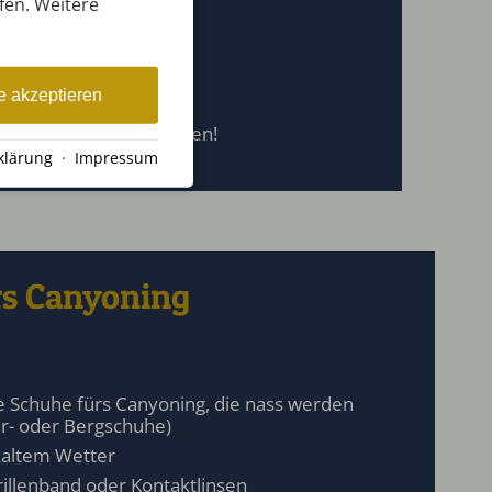
ufen. Weitere
e akzeptieren
hbar. Veggies willkommen!
klärung
·
Impressum
rs Canyoning
e Schuhe fürs Canyoning, die nass werden
er- oder Bergschuhe)
 kaltem Wetter
Brillenband oder Kontaktlinsen