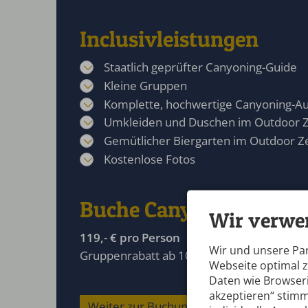
Inclusivleistungen
Staatlich geprüfter Canyoning-Guide
Kleine Gruppen
Komplette, hochwertige Canyoning-A
Umkleiden und Duschen im Outdoor 
Gemütlicher Biergarten im Outdoor Z
Kostenlose Fotos
Buche Canyoning Fortge
Wir verwe
119,- € pro Person
Wir und unsere Pa
Gruppenrabatt ab 10 Personen auf Anfrag
Webseite optimal 
Daten wie Browseri
akzeptieren“ stimm
Weiter zur Buchungsanfrage