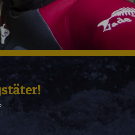
stäter!
?
!