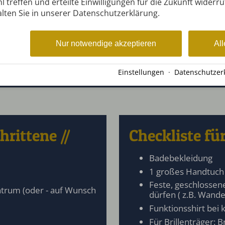
l treffen und erteilte Einwilligungen für die Zukunft widerr
lten Sie in unserer Datenschutzerklärung.
Nur notwendige akzeptieren
All
et
immer Samstags nach allen Touren für 29,- € hinzubuc
Einstellungen
·
Datenschutzer
rittene //
Checkliste fü
Badebekleidung
1 großes Handtuch
Feste, geschlossen
trum (oder - auf Wunsch
dürfen ( z.B. Wand
Funktionsshirt bei
Für Brillenträger: 