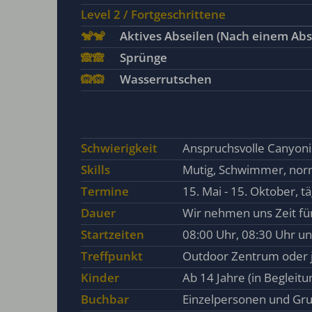
Level 2 / Fortgeschrittene
🐒🐒
Aktives Abseilen (Nach einem Abse
🙈🙈
Sprünge
🙉🙉
Wasserrutschen
Schwierigkeit
Anspruchsvolle Canyoni
Skills
Mutig, Schwimmer, norma
Termine
15. Mai - 15. Oktober, tä
Dauer
Wir nehmen uns Zeit für
Startzeiten
08:00 Uhr, 08:30 Uhr u
Treffpunkt
Outdoor Zentrum oder j
Kinder
Ab 14 Jahre (in Begleit
Buchbar
Einzelpersonen und Gru