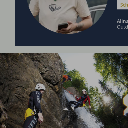
Sch
Alin
Outd