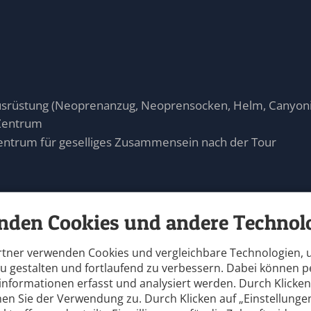
usrüstung (Neoprenanzug, Neoprensocken, Helm, Canyoni
Zentrum
entrum für geselliges Zusammensein nach der Tour
schrittene
nden Cookies und andere Technolo
rtner verwenden Cookies und vergleichbare Technologien,
e:
+49 8321 67 57 57
zu gestalten und fortlaufend zu verbessern. Dabei können
nformationen erfasst und analysiert werden. Durch Klicken 
en Sie der Verwendung zu. Durch Klicken auf „Einstellunge