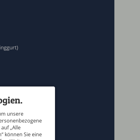
nggurt)
gien.
 um unsere
 personenbezogene
auf „Alle
n“ können Sie eine