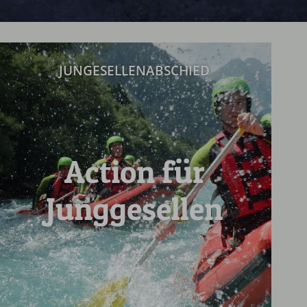
JUNGESELLENABSCHIED
Action für
Junggesellen