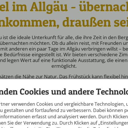
el im Allgäu - übernac
nkommen, draußen se
 ist die ideale Unterkunft für alle, die ihre Zeit in den Be
bernachten möchten. Ob du allein reist, mit Freunden unt
it anderen ein paar Tage im Allgäu verbringen willst – bei
e Bedürfnisse eingestellt ist. Wir bieten verschiedene Zi
 legen Wert auf eine funktionale Ausstattung, die einen
ermöglicht.
hätzen die Nähe zur Natur. Das Frühstück kann flexibel 
rt in den Tag, bevor es hinaus zu Aktivitäten im Allgäu geht
fenthalte als auch für mehrere Nächte und bietet eine gün
nden Cookies und andere Technolo
klassischen Hotels, ohne auf Komfort zu verzichten.
u vergleicht, achtet oft auf Verfügbarkeit, Zimmeraufteil
rtner verwenden Cookies und vergleichbare Technologien,
Gesamtangebot – genau darauf sind wir vorbereitet.
zu gestalten und fortlaufend zu verbessern. Dabei können
nformationen erfasst und analysiert werden. Durch Klicken 
indung zu unserem Outdoor-Zentrum entstehen Erlebnisse,
en Sie der Verwendung zu. Durch Klicken auf „Einstellunge
ivitäten beginnen in unmittelbarer Nähe, egal ob im Som