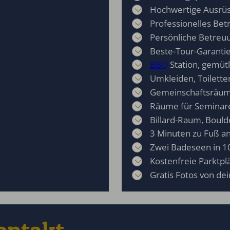
Hochwertige Ausrü
Professionelles Bet
Persönliche Betreu
Beste-Tour-Garanti
BBQ
Station, gemütl
Umkleiden, Toilett
Gemeinschaftsräu
Räume für Seminare
Billard-Raum, Bould
3 Minuten zu Fuß an 
Zwei Badeseen in 1
Kostenfreie Parktp
Gratis Fotos von de