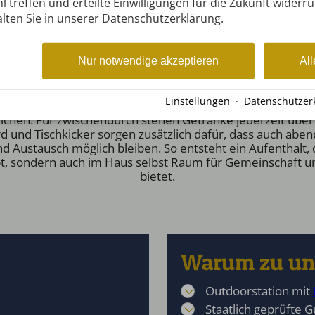
l treffen und erteilte Einwilligungen für die Zukunft widerr
nug Raum für individuelle Gestaltung, Rückzug und Erholung
lten Sie in unserer Datenschutzerklärung.
, sondern eine Unterkunft, in der Ankommen leichtfällt u
orientieren können.
Nur notwendige akzeptieren
All
bnis durch die Infrastruktur unseres Hauses. Viele Aktivitä
e lange Abstimmung oder externe Planung. Nach einem Ta
einen natürlichen Treffpunkt, um zusammenzukommen un
Einstellungen
·
Datenschutzer
ruhiger mag, nutzt die Aufenthaltsräume mit TV oder verbr
ichen. Für zwischendurch stehen Getränke jederzeit über
ard und Tischkicker sorgen zusätzlich dafür, dass auch ab
Austausch möglich bleiben. So entsteht ein Aufenthalt, 
bt, sondern auch im Haus selbst Raum für Gemeinschaft
bietet.
Warum zu un
Outdoorstation mit
Staatlich geprüfte G