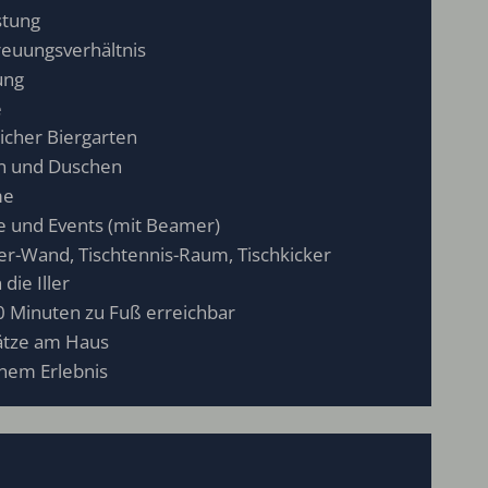
stung
reuungsverhältnis
ung
e
icher Biergarten
en und Duschen
me
 und Events (mit Beamer)
er-Wand, Tischtennis-Raum, Tischkicker
die Iller
0 Minuten zu Fuß erreichbar
lätze am Haus
inem Erlebnis