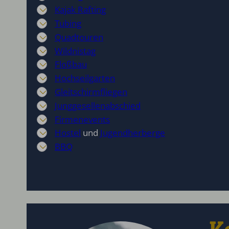
Kajak Rafting
Tubing
Quadtouren
Wildnistag
Floßbau
Hochseilgarten
Gleitschirmfliegen
Junggesellenabschied
Firmenevents
Hostel
und
Jugendherberge
BBQ