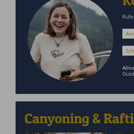
K
Rufe
Anr
Sch
Alin
Outd
Canyoning & Raf